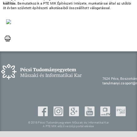
kiállítás.
Bemutatkozik a PTE MIK Építészeti Intézete, munkatársai által az utóbbi
öt évben született építészeti alkotásaiból összeállított válogatással.
7624 Pécs, Boszorkán
tanulmanyi.csoport@m
© 2016 Pécsi Tudományegyetem Műszaki és Informatikai Kar
A PTE MIK előző verziójú portál elérése