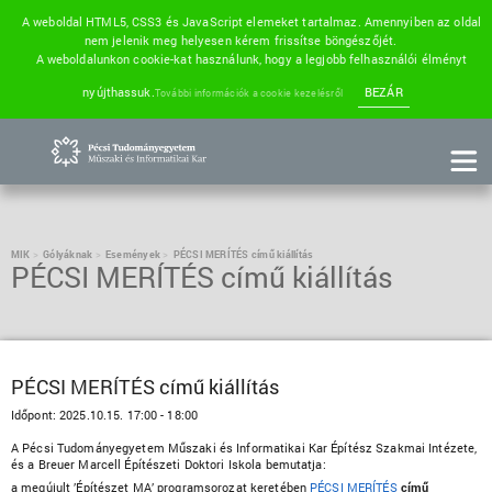
A weboldal HTML5, CSS3 és JavaScript elemeket tartalmaz. Amennyiben az oldal
nem jelenik meg helyesen kérem frissítse böngészőjét.
A weboldalunkon cookie-kat használunk, hogy a legjobb felhasználói élményt
nyújthassuk.
BEZÁR
További információk a cookie kezelésről
MIK
Gólyáknak
Események
PÉCSI MERÍTÉS című kiállítás
PÉCSI MERÍTÉS című kiállítás
PÉCSI MERÍTÉS című kiállítás
Időpont:
2025.10.15. 17:00 - 18:00
A Pécsi Tudományegyetem Műszaki és Informatikai Kar Építész Szakmai Intézete,
és a Breuer Marcell Építészeti Doktori Iskola bemutatja:
a megújult ’Építészet MA’ programsorozat keretében
PÉCSI MERÍTÉS
című