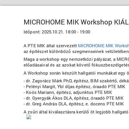
MICROHOME MIK Workshop KIÁ
Időpont:
2025.10.21. 18:00 - 19:00
A PTE MIK által szervezett
MICROHOME MIK Works
az építészet különböző szegmenseinek vetületében. 
Maga a workshop egy nemzetközi pályázat, a MICROH
előadásaival és az azokat követő fókuszbeszélgetése
A Workshop során készült hallgatói munkákat egy öt 
- dr. Zagorácz Márk PhD, építész, BIM szakértő, dé
- Pelényi Margit, Ybl díjas építész, óraadó PTE MIK
- Koós Mariann, építész, adjunktus PTE MIK
- dr. Gyergyák Ákos DLA, építész, óraadó PTE MIK
- dr. Greg András DLA, építész, e. docens PTE MIK
A zsűri által kiválasztásra kerülő öt legjobb hall