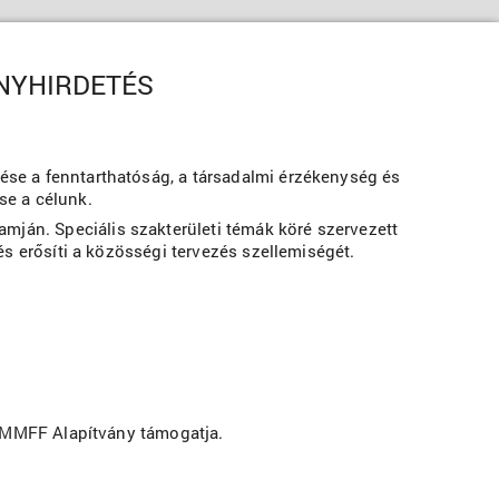
ÉNYHIRDETÉS
tése a fenntarthatóság, a társadalmi érzékenység és
se a célunk.
ján. Speciális szakterületi témák köré szervezett
és erősíti a közösségi tervezés szellemiségét.
 PMMFF Alapítvány támogatja.