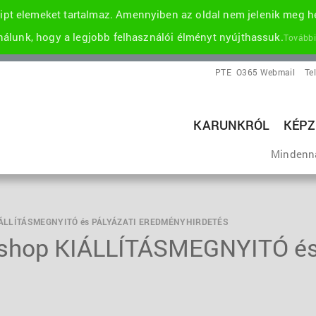
pt elemeket tartalmaz. Amennyiben az oldal nem jelenik meg he
álunk, hogy a legjobb felhasználói élményt nyújthassuk.
További
PTE
O365 Webmail
Te
KARUNKRÓL
KÉPZ
Mindenn
ÁLLÍTÁSMEGNYITÓ és PÁLYÁZATI EREDMÉNYHIRDETÉS
hop KIÁLLÍTÁSMEGNYITÓ és