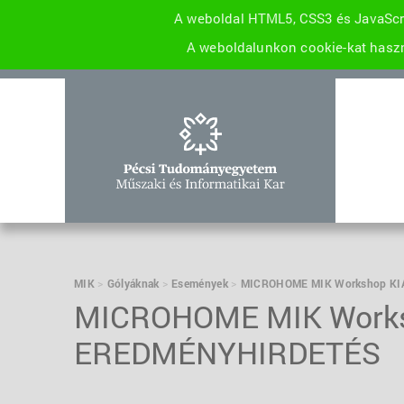
A weboldal HTML5, CSS3 és JavaScri
A weboldalunkon cookie-kat haszn
MIK
Gólyáknak
Események
MICROHOME MIK Workshop KI
MICROHOME MIK Works
EREDMÉNYHIRDETÉS