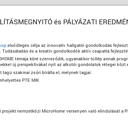
LLÍTÁSMEGNYITÓ és PÁLYÁZATI EREDM
hop
elsődleges célja az innovatív hallgatói gondolkodás fejlesz
Tudásátadás és a kreatív gondolkodók aktív csapattá fejleszté
OME témája köré szerveződik, ugyanakkor túllép annak program
kkel új perspektívákat nyit az alkotói gondolatok rétegei közt 
tagú szakmai zsűri bírálta el, melynek tagjai:
kánhelyettes PTE MIK
gatói projekt nemzetközi MicroHome versenyen való elindulását a