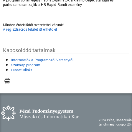
A program során egész nap látogathatók a kiállító cégek standjai és
párhuzamosan zajlik a HR Rapid Randi esemény.
Minden érdeklődőt szeretettel várunk!
A regisztrációs felület itt érhető el
Kapcsolódó tartalmak
Információk a Programozói Versenyről
Szaknap program
Eredeti kiírás
7624 Pécs, Boszorkán
tanulmanyi.csoport@m