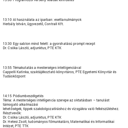
13:10 AI használata az iparban: esettanulmányok
Herbály István, ügyvezető, Contrall Kft.
13:30 Egy sablon mind felett: a gyorshatású prompt recept
Dr. Csóka László, adjunktus, PTE KTK
13:55 Témakutatás a mesterséges intelligenciával
Cappelli Katinka, szaktájékoztató könyvtáros, PTE Egyetemi Könyvtár és
Tudásközpont
14:15 Pódiumbeszélgetés
Téma: A mesterséges intelligencia szerepe az oktatásban – tanulást
támogató alkalmazási
lehetőségek, tippek szakdolgozatíráshoz és vizsgákra való felkészüléshez.
Résztvevők:
Dr. Csóka László, adjunktus, PTE KTK
Dr. Hetesi Zsolt, tudományos főmunkatárs, Matematikai és Informatikai
Intézet, PTE TTK