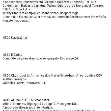
Kisander Zsolt, tanszékvezető, Villamos Hálózatok Tanszék, PTE MIK
Dr. Hohmann Balázs, adjunktus, Technológiai Jogi és Energiajogi Tanszék,
PTE ÁJK, Smart Uni-
versity Program Adatjogi és Szabályozási Csoport tagja
Brachmann Ferenc, klaszter menedzser, Információmenedzsment Innovációs
Klaszter (moderátor)
15:00 Kávészünet
15:30 Előadás
Dombi Gergely, társalapító, vezérigazgató, Kodesage Zrt.
15:50 Okos robot és AI, nem csak a Marvel-filmekben - AI és robotika KKV
esettanulmányok
Janovics László, INNOMINE DIH
16:10 AI Snake Oil – MI csodaszer
Jóföldi Endre, vezérigazgató és alapító, Precognox Kft.
A programváltozás jogát fenntartjuk.