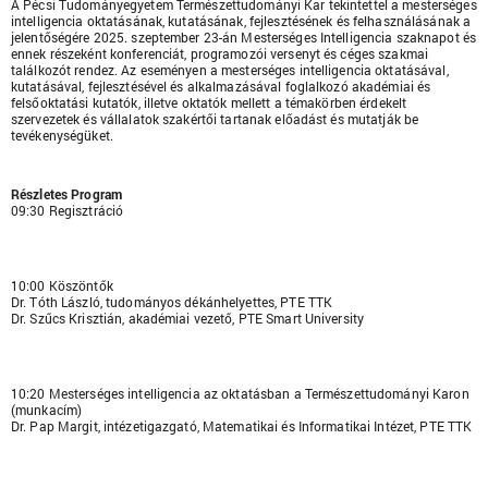
A Pécsi Tudományegyetem Természettudományi Kar tekintettel a mesterséges
intelligencia oktatásának, kutatásának, fejlesztésének és felhasználásának a
jelentőségére 2025. szeptember 23-án Mesterséges Intelligencia szaknapot és
ennek részeként konferenciát, programozói versenyt és céges szakmai
találkozót rendez. Az eseményen a mesterséges intelligencia oktatásával,
kutatásával, fejlesztésével és alkalmazásával foglalkozó akadémiai és
felsőoktatási kutatók, illetve oktatók mellett a témakörben érdekelt
szervezetek és vállalatok szakértői tartanak előadást és mutatják be
tevékenységüket.
Részletes Program
09:30 Regisztráció
10:00 Köszöntők
Dr. Tóth László, tudományos dékánhelyettes, PTE TTK
Dr. Szűcs Krisztián, akadémiai vezető, PTE Smart University
10:20 Mesterséges intelligencia az oktatásban a Természettudományi Karon
(munkacím)
Dr. Pap Margit, intézetigazgató, Matematikai és Informatikai Intézet, PTE TTK