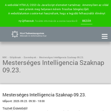
A weboldal HTML5, CSS3 és JavaScript elemeket tartalmaz. Amennyiben az oldal
nem jelenik meg helyesen kérem frissítse böngészőjét.
A weboldalunkon cookie-kat használunk, hogy a legjobb felhasználói élményt
nyújthassuk.
BEZÁR
További információk a cookie kezelésről
MIK
Gólyáknak
Események
Mesterséges Intelligencia Szaknap 09.23.
Mesterséges Intelligencia Szaknap
09.23.
Mesterséges Intelligencia Szaknap 09.23.
Időpont:
2025.09.23. 09:30 - 18:00
Tisztelt Érdeklődő!