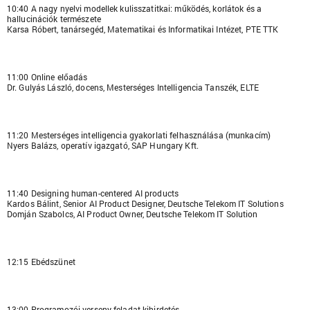
10:40 A nagy nyelvi modellek kulisszatitkai: működés, korlátok és a
hallucinációk természete
Karsa Róbert, tanársegéd, Matematikai és Informatikai Intézet, PTE TTK
11:00 Online előadás
Dr. Gulyás László, docens, Mesterséges Intelligencia Tanszék, ELTE
11:20 Mesterséges intelligencia gyakorlati felhasználása (munkacím)
Nyers Balázs, operatív igazgató, SAP Hungary Kft.
11:40 Designing human-centered AI products
Kardos Bálint, Senior AI Product Designer, Deutsche Telekom IT Solutions
Domján Szabolcs, AI Product Owner, Deutsche Telekom IT Solution
12:15 Ebédszünet
13:00 Programozói verseny feladat kihirdetés