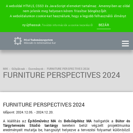
A weboldal HTML5, CSS3 és JavaScript elemeket tartalmaz. Amennyiben az oldal
nem jelenik meg helyesen kérem frissítse böngészőjét.
A weboldalunkon cookie-kat használunk, hogy a legjobb felhasználói élményt
nyújthassuk.
BEZÁR
További információk a cookie kezelésről
MIK
Gólyáknak
Események
FURNITURE PERSPECTIVES 2024
FURNITURE PERSPECTIVES 2024
FURNITURE PERSPECTIVES 2024
Időpont:
2024.12.05. - 2024.12.20.
A kiállítás az
Építőművész MA
és
Belsőépítész MA
hallgatók a
Bútor és
Tárgytervezés Stúdió tantárgy
keretein belül végzett projektmunka
eredményeit mutatja be, hangsúlyt helyezve a tervezési folyamat különböző