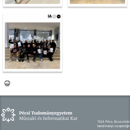
7624 Pécs, Boszorkán
tanulmanyi.csoport@m