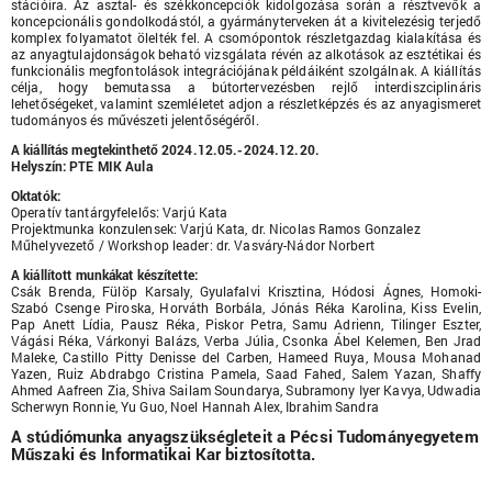
stációira. Az asztal- és székkoncepciók kidolgozása során a résztvevők a
koncepcionális gondolkodástól, a gyármányterveken át a kivitelezésig terjedő
komplex folyamatot ölelték fel. A csomópontok részletgazdag kialakítása és
az anyagtulajdonságok beható vizsgálata révén az alkotások az esztétikai és
funkcionális megfontolások integrációjának példáiként szolgálnak. A kiállítás
célja, hogy bemutassa a bútortervezésben rejlő interdiszciplináris
lehetőségeket, valamint szemléletet adjon a részletképzés és az anyagismeret
tudományos és művészeti jelentőségéről.
A kiállítás megtekinthető 2024.12.05.-2024.12.20.
Helyszín: PTE MIK Aula
Oktatók:
Operatív tantárgyfelelős: Varjú Kata
Projektmunka konzulensek: Varjú Kata, dr. Nicolas Ramos Gonzalez
Műhelyvezető / Workshop
leader
: dr. Vasváry-Nádor Norbert
A kiállított munkákat készítette:
Csák Brenda, Fülöp Karsaly, Gyulafalvi Krisztina, Hódosi Ágnes, Homoki-
Szabó Csenge Piroska, Horváth Borbála, Jónás Réka Karolina, Kiss Evelin,
Pap Anett Lídia, Pausz Réka, Piskor Petra, Samu Adrienn, Tilinger Eszter,
Vágási Réka, Várkonyi Balázs, Verba Júlia, Csonka Ábel Kelemen, Ben Jrad
Maleke, Castillo Pitty Denisse del Carben, Hameed Ruya, Mousa Mohanad
Yazen, Ruiz Abdrabgo Cristina Pamela, Saad Fahed, Salem Yazan, Shaffy
Ahmed Aafreen Zia, Shiva Sailam Soundarya, Subramony Iyer Kavya, Udwadia
Scherwyn Ronnie, Yu Guo, Noel Hannah Alex, Ibrahim Sandra
A stúdiómunka anyagszükségleteit a Pécsi Tudományegyetem
Műszaki és Informatikai Kar biztosította.