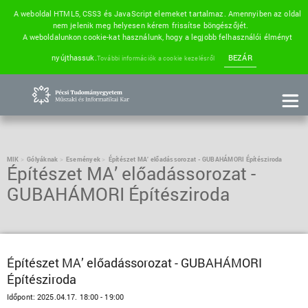
A weboldal HTML5, CSS3 és JavaScript elemeket tartalmaz. Amennyiben az oldal
nem jelenik meg helyesen kérem frissítse böngészőjét.
A weboldalunkon cookie-kat használunk, hogy a legjobb felhasználói élményt
nyújthassuk.
BEZÁR
További információk a cookie kezelésről
MIK
Gólyáknak
Események
Építészet MA’ előadássorozat - GUBAHÁMORI Építésziroda
Építészet MA’ előadássorozat -
GUBAHÁMORI Építésziroda
Építészet MA’ előadássorozat - GUBAHÁMORI
Építésziroda
Időpont:
2025.04.17. 18:00 - 19:00