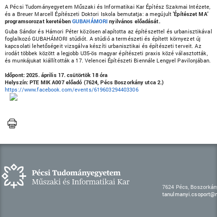
A Pécsi Tudományegyetem Műszaki és Informatikai Kar Építész Szakmai Intézete,
és a Breuer Marcell Építészeti Doktori Iskola bemutatja: a megújult
’Építészet MA’
programsorozat keretében
GUBAHÁMORI
nyilvános előadását.
Guba Sándor és Hámori Péter közösen alapította az építészettel és urbanisztikával
foglalkozó GUBAHÁMORI stúdiót. A stúdió a természeti és épített környezet új
kapcsolati lehetőségeit vizsgálva készíti urbanisztikai és építészeti terveit. Az
irodát többek között a legjobb U35-ös magyar építészeti praxis közé választották,
és munkájukat kiállították a 17. Velencei Építészeti Biennále Lengyel Pavilonjában.
Időpont: 2025. április 17. csütörtök 18 óra
Helyszín: PTE MIK A007 előadó (7624, Pécs Boszorkány utca 2.)
https://www.facebook.com/events/619603294403306
7624 Pécs, Boszorkán
tanulmanyi.csoport@m