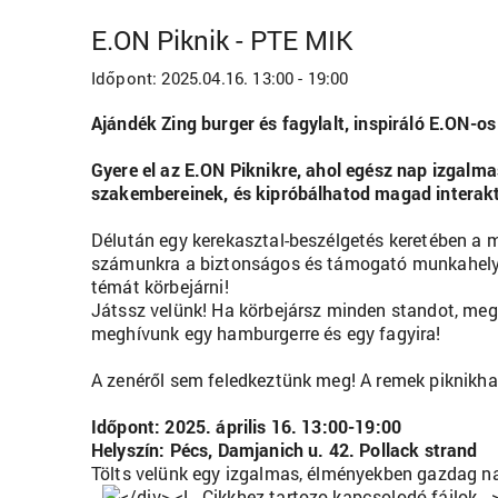
E.ON Piknik - PTE MIK
Időpont:
2025.04.16. 13:00 - 19:00
Ajándék Zing burger és fagylalt, inspiráló E.ON-
Gyere el az E.ON Piknikre, ahol egész nap izgalm
szakembereinek, és kipróbálhatod magad interaktí
Délután egy kerekasztal-beszélgetés keretében a m
számunkra a biztonságos és támogató munkahelyi l
témát körbejárni!
Játssz velünk! Ha körbejársz minden standot, megs
meghívunk egy hamburgerre és egy fagyira!
A zenéről sem feledkeztünk meg! A remek piknikhan
Időpont: 2025. április 16. 13:00-19:00
Helyszín: Pécs, Damjanich u. 42. Pollack strand
Tölts velünk egy izgalmas, élményekben gazdag nap