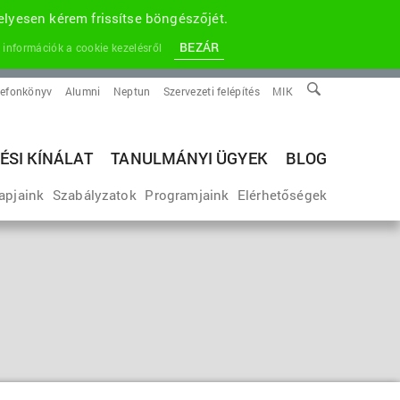
lyesen kérem frissítse böngészőjét.
BEZÁR
 információk a cookie kezelésről
lefonkönyv
Alumni
Neptun
Szervezeti felépítés
MIK
ÉSI KÍNÁLAT
TANULMÁNYI ÜGYEK
BLOG
apjaink
Szabályzatok
Programjaink
Elérhetőségek