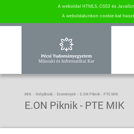
A weboldal HTML5, CSS3 és JavaScri
A weboldalunkon cookie-kat haszn
MIK
Gólyáknak
Események
E.ON Piknik - PTE MIK
E.ON Piknik - PTE MIK