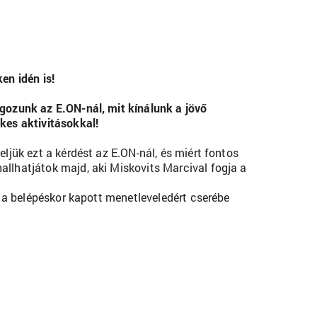
en idén is!
gozunk az E.ON-nál, mit kínálunk a jövő
kes aktivitásokkal!
jük ezt a kérdést az E.ON-nál, és miért fontos
llhatjátok majd, aki Miskovits Marcival fogja a
 a belépéskor kapott menetleveledért cserébe