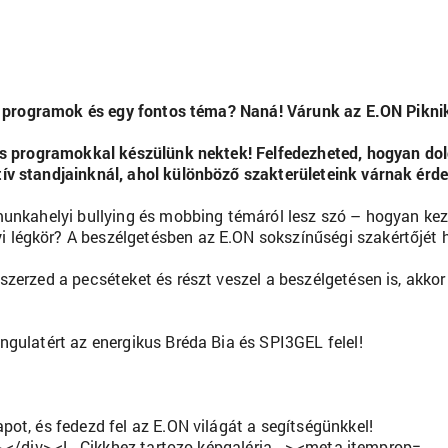
os programok és egy fontos téma? Naná! Várunk az E.ON Piknik
as programokkal készülünk nektek! Felfedezheted, hogyan dol
v standjainknál, ahol különböző szakterületeink várnak érde
unkahelyi bullying és mobbing témáról lesz szó – hogyan kezel
égkör? A beszélgetésben az E.ON sokszínűségi szakértőjét ha
zerzed a pecséteket és részt veszel a beszélgetésen is, akkor
gulatért az energikus Bréda Bia és SPI3GEL felel!
ot, és fedezd fel az E.ON világát a segítségünkkel!