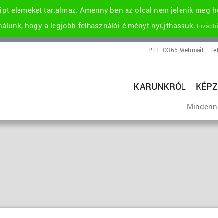
pt elemeket tartalmaz. Amennyiben az oldal nem jelenik meg he
álunk, hogy a legjobb felhasználói élményt nyújthassuk.
További
PTE
O365 Webmail
Te
KARUNKRÓL
KÉPZ
Mindenn