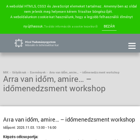
A weboldal HTML5, CSS3 és JavaScript elemeket tartalmaz. Amennyiben az oldal
nem jelenik meg helyesen kérem frissítse böngészőjét.
A weboldalunkon cookie-kat használunk, hogy a legjobb felhasználói élményt
nyújthassuk.
BEZÁR
További információk a cookie kezelésről
MIK
Gólyáknak
Események
Arra van időm, amire… – időmenedzsment workshop
Arra van időm, amire… –
időmenedzsment workshop
Arra van időm, amire… – időmenedzsment workshop
Időpont:
2025.11.03. 13:00 - 16:00
Képzés célcsoportja: