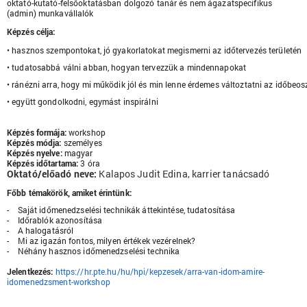
oktató-kutató-felsőoktatásban dolgozó tanár és nem ágazatspecifikus
(admin) munkavállalók
Képzés célja:
• hasznos szempontokat, jó gyakorlatokat megismerni az időtervezés területén
• tudatosabbá válni abban, hogyan tervezzük a mindennapokat
• ránézni arra, hogy mi működik jól és min lenne érdemes változtatni az időbe
• együtt gondolkodni, egymást inspirálni
Képzés formája:
workshop
Képzés módja:
személyes
Képzés nyelve:
magyar
Képzés időtartama:
3 óra
Oktató/előadó neve:
Kalapos Judit Edina,
karrier tanácsadó
Főbb témakörök, amiket érintünk:
- Saját időmenedzselési technikák áttekintése, tudatosítása
- Időrablók azonosítása
- A halogatásról
- Mi az igazán fontos, milyen értékek vezérelnek?
- Néhány hasznos időmenedzselési technika
Jelentkezés:
https://hr.pte.hu/hu/hpi/kepzesek/arra-van-idom-amire-
idomenedzsment-workshop