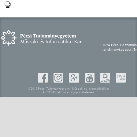
7624 Pécs, Boszorkán
tanulmanyi.csoport@m
© 2016 Pécsi Tudományegyetem Műszaki és Informatikai Kar
A PTE MIK előző verziójú portál elérése