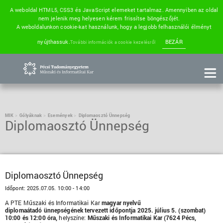
A weboldal HTML5, CSS3 és JavaScript elemeket tartalmaz. Amennyiben az oldal
nem jelenik meg helyesen kérem frissítse böngészőjét.
A weboldalunkon cookie-kat használunk, hogy a legjobb felhasználói élményt
nyújthassuk.
BEZÁR
További információk a cookie kezelésről
MIK
Gólyáknak
Események
Diplomaosztó Ünnepség
Diplomaosztó Ünnepség
Diplomaosztó Ünnepség
Időpont:
2025.07.05. 10:00 - 14:00
A PTE Műszaki és Informatikai Kar
magyar nyelvű
diplomaátadó ünnepségének tervezett időpontja 2025. július 5. (szombat)
10:00 és 12:00 óra,
helyszíne:
Műszaki és Informatikai Kar (7624 Pécs,