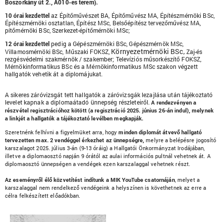
Boszorkány út 2., A010-es terem).
10 órai kezdettel
az Építőművészet BA, Építőművész MA, Építészmérnöki BSc,
Építészmérnöki osztatlan, Építész MSc, Belsőépítész tervezőművész MA,
pítőmérnöki BSc, Szerkezet-építőmérnöki MSc;
12 órai kezdettel
pedig a Gépészmérnöki BSc, Gépészmérnök MSc,
Környezetmérnöki BSc,
Villamosmérnöki BSc, Műszaki FOKSZ,
Zaj-és
rezgésvédelmi szakmérnök / szakember; Televíziós műsorkészítő FOKSZ,
Mérnökinformatikus BSc és a Mérnökinformatikus MSc szakon végzett
hallgatók vehetik át a diplomájukat.
A sikeres záróvizsgát tett hallgatók a záróvizsgák lezajlása után tájékoztató
levelet kapnak a diplomaátadó ünnepség részleteiről.
A rendezvényen a
részvétel regisztrációhoz kötött (a regisztráció 2025. június 26-án indul), melynek
a linkjét a hallgatók a tájékoztató levélben megkapják.
Szeretnénk felhívni a figyelmüket arra, hogy
minden diplomát átvevő hallgató
tervezetten max. 2 vendéggel érkezhet az ünnepségre,
melyre a belépésre jogosító
karszalagot 2025. július 3-án
(9-13 óráig
) a Hallgatói Önkormányzat Irodájában,
illetve a diplomaosztó napján 9 órától az aulai információs pultnál vehetnek át. A
diplomaosztó ünnepségen a vendégek ezen karszalaggal vehetnek részt.
Az eseményről élő közvetítést indítunk a MIK YouTube csatornáján
, melyet a
karszalaggal nem rendelkező vendégeink a helyszínen is követhetnek az erre a
célra felkészített előadókban.