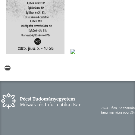
7624 Pécs, Boszorkán
tanulmanyi.csoport@m